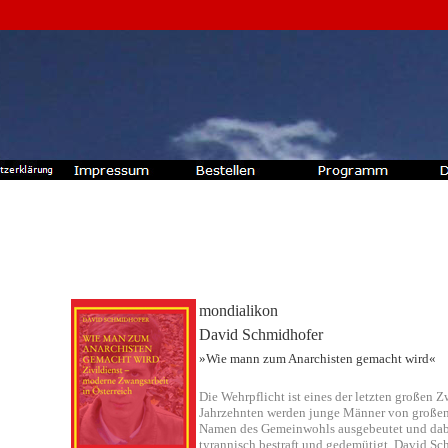
mondialikon
David Schmidhofer
»Wie mann zum Anarchisten gemacht wird«
Die Wehrpflicht ist eines der letzten großen Z
Jahrzehnten werden junge Männer von großen
Namen des Gemeinwohls ausgebeutet und dabe
tyrannisch bestraft und gedemütigt. David S