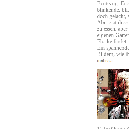
Beutezug. Er 
blinkende, bl
doch gelacht, 
Aber stattdess
zu essen, aber
eigenen Garte
Flocke findet
Ein spannendes
Bildern, wie 
11 berühmte K