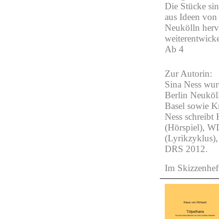
Die Stücke si
aus Ideen von
Neukölln herv
weiterentwick
Ab 4
Zur Autorin:
Sina Ness wurd
Berlin Neuköll
Basel sowie K
Ness schreibt 
(Hörspiel), W
(Lyrikzyklus),
DRS 2012.
Im Skizzenhe