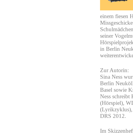
einem fiesen H
Missgeschicke 
Schulmädchen,
seiner Vogelm
Hörspielproje
in Berlin Neu
weiterentwick
Zur Autorin:
Sina Ness wurd
Berlin Neuköll
Basel sowie K
Ness schreibt 
(Hörspiel), W
(Lyrikzyklus),
DRS 2012.
Im Skizzenhe