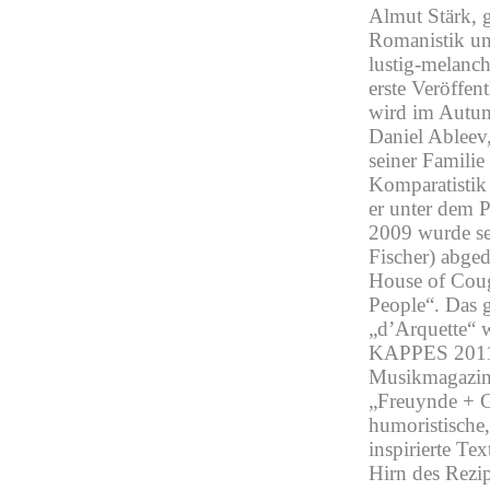
Almut Stärk, 
Romanistik und
lustig-melanch
erste Veröffen
wird im Autum
Daniel Ableev
seiner Familie
Komparatistik 
er unter dem 
2009 wurde se
Fischer) abged
House of Cou
People“. Das g
„d’Arquette“ 
KAPPES 2011 pr
Musikmagazin 
„Freuynde + Ga
humoristische
inspirierte Tex
Hirn des Rezi