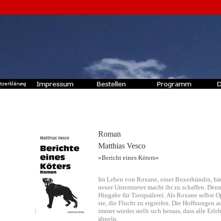
Roman
Matthias Vesco
»Bericht eines Köters«
Im Leben von Roxane, einer Boxerhündin, häuf
neuer Untermieter macht ihr zu schaffen. Denn 
Hingabe für Tierquälerei. Als Roxane selbst O
sie, die Flucht zu ergreifen. Die Hoffnungen 
immer wieder stellt sich heraus, dass alle Er
ähneln.