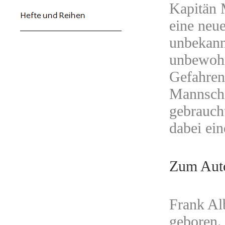
Kapitän 
eine neue
unbekannt
unbewohn
Gefahre
Mannscha
gebrauch
dabei ei
Zum Aut
Frank Al
geboren. 