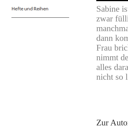
Sabine is
zwar füll
manchmal
dann kom
Frau bri
nimmt de
alles dar
nicht so 
Zur Auto