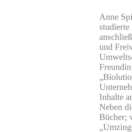
Anne Spi
studierte
anschließ
und Freiw
Umweltsc
Freundin
„Biolutio
Unterneh
Inhalte a
Neben die
Bücher; 
„Umzingel