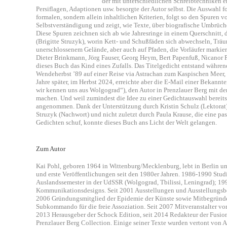
der mit unterschiedlichen Schreibtechniken 
Persiflagen, Adaptionen usw. besorgte der Autor selbst. Die Auswahl 
formalen, sondern allein inhaltlichen Kriterien, folgt so den Spuren 
Selbstverständigung und zeigt, wie Texte, über biografische Umbrüch
Diese Spuren zeichnen sich ab wie Jahresringe in einem Querschnitt
(Brigitte Struzyk), worin Kett- und Schußfäden sich abwechseln, Trä
unerschlossenem Gelände, aber auch auf Pfaden, die Vorläufer markier
Dieter Brinkmann, Jörg Fauser, Georg Heym, Bert Papenfuß, Nicanor P
dieses Buch das Kind eines Zufalls. Das Titelgedicht entstand währe
Wendeherbst ’89 auf einer Reise via Astrachan zum Kaspischen Meer, di
Jahre später, im Herbst 2024, erreichte aber die E-Mail einer Bekannten
wir kennen uns aus Wolgograd“), den Autor in Prenzlauer Berg mit de
machen. Und weil zumindest die Idee zu einer Gedichtauswahl bereits
angenommen. Dank der Unterstützung durch Kristin Schulz (Lektorat),
Struzyk (Nachwort) und nicht zuletzt durch Paula Krause, die eine pa
Gedichten schuf, konnte dieses Buch ans Licht der Welt gelangen.
Zum Autor
Kai Pohl, geboren 1964 in Wittenburg/Mecklenburg, lebt in Berlin und 
und erste Veröffentlichungen seit den 1980er Jahren. 1986-1990 Stud
Auslandssemester in der UdSSR (Wolgograd, Tbilissi, Leningrad); 1
Kommunikationsdesigns. Seit 2001 Ausstellungen und Ausstellungsbe
2006 Gründungsmitglied der Epidemie der Künste sowie Mitbegründer
Subkommando für die freie Assoziation. Seit 2007 Mitveranstalter von
2013 Herausgeber der Schock Edition, seit 2014 Redakteur der Fusion
Prenzlauer Berg Collection. Einige seiner Texte wurden vertont von 