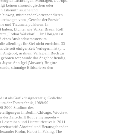
erzeugten Dichtungen, Montagen, Cut-ups,
folgt keinen chronologischen oder
von Erkenntnissuche und
e hinweg, miteinander korrespondieren.
, durchzogen vom „Gewebe der Poesie“
ume und Traumata pulsieren, in
t haben, Dichter wie Volker Braun, Rolf
arra, Lothar Walsdorf … Im Übrigen ist
nd eines Auslandssemesters im
e allerdings ihr Ziel nicht erreichte. 35
, die seit einiger Zeit Verlegerin ist („…
m Angebot, in ihrem Verlag ein Buch zu
 geboren war, wurde das Angebot freudig
 Jayne-Ann Igel (Vorwort), Brigitte
ssende, stimmige Bildserie zu den
ist als Grafikdesigner tätig. Gedichte
ium der Forsttechnik, 1989/90
996-2000 Studium des
teiligungen in Berlin, Chicago, Wrocław.
 der Zeitschrift floppy myriapoda –
 Lesereihen und Literaturfestivals. 2011-
szeitschrift Abwärts! und Herausgeber der
Alexander Krohn, Herbst in Peking, The