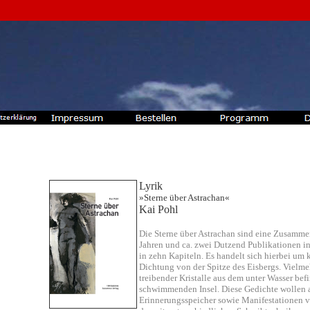
Lyrik
»Sterne über Astrachan«
Kai Pohl
Die Sterne über Astrachan sind eine Zusamme
Jahren und ca. zwei Dutzend Publikationen i
in zehn Kapiteln. Es handelt sich hierbei um 
Dichtung von der Spitze des Eisbergs. Vielme
treibender Kristalle aus dem unter Wasser bef
schwimmenden Insel. Diese Gedichte wollen 
Erinnerungsspeicher sowie Manifestationen 