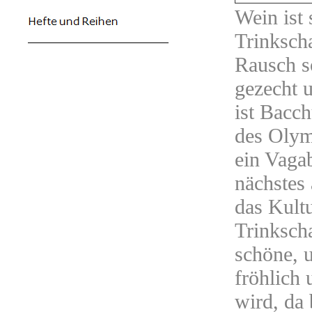
Wein ist
Trinkscha
Rausch so
gezecht u
ist Bacch
des Olymp
ein Vaga
nächstes 
das Kult
Trinkscha
schöne, 
fröhlich 
wird, da 