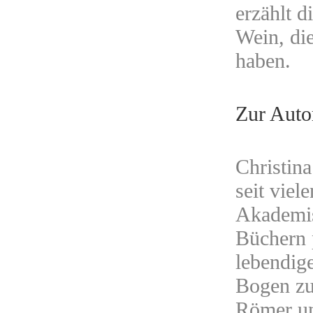
erzählt 
Wein, die
haben.
Zur Auto
Christina
seit viel
Akademis
Büchern p
lebendig
Bogen zu
Römer un