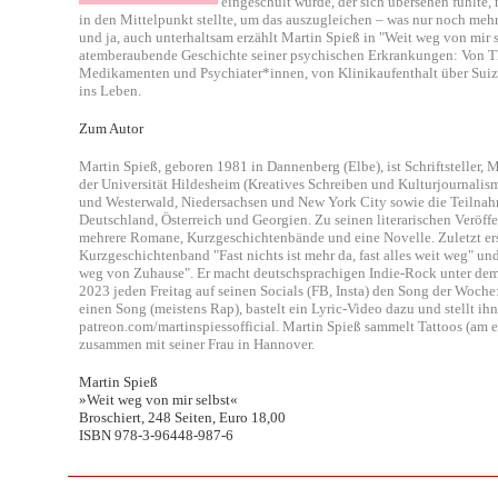
eingeschult wurde, der sich übersehen fühlte
in den Mittelpunkt stellte, um das auszugleichen – was nur noch mehr
und ja, auch unterhaltsam erzählt Martin Spieß in "Weit weg von mir 
atemberaubende Geschichte seiner psychischen Erkrankungen: Von T
Medikamenten und Psychiater*innen, von Klinikaufenthalt über Suiz
ins Leben.
Zum Autor
Martin Spieß, geboren 1981 in Dannenberg (Elbe), ist Schriftsteller
der Universität Hildesheim (Kreatives Schreiben und Kulturjournalis
und Westerwald, Niedersachsen und New York City sowie die Teilnah
Deutschland, Österreich und Georgien. Zu seinen literarischen Veröf
mehrere Romane, Kurzgeschichtenbände und eine Novelle. Zuletzt ers
Kurzgeschichtenband "Fast nichts ist mehr da, fast alles weit weg" 
weg von Zuhause". Er macht deutschsprachigen Indie-Rock unter dem
2023 jeden Freitag auf seinen Socials (FB, Insta) den Song der Woche
einen Song (meistens Rap), bastelt ein Lyric-Video dazu und stellt 
patreon.com/martinspiessofficial. Martin Spieß sammelt Tattoos (am e
zusammen mit seiner Frau in Hannover.
Martin Spieß
»Weit weg von mir selbst«
Broschiert, 248 Seiten, Euro 18,00
ISBN
978-3-96448-987-6