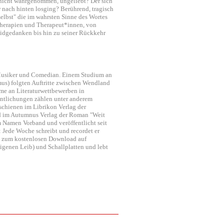
, nicht wahrgenommen, ungeliebt? Der sich
 nach hinten losging? Berührend, tragisch
selbst" die im wahrsten Sinne des Wortes
herapien und Therapeut*innen, von
idgedanken bis hin zu seiner Rückkehr
, Musiker und Comedian. Einem Studium an
mus) folgten Auftritte zwischen Wendland
me an Literaturwettbewerben in
fentlichungen zählen unter anderem
chienen im Librikon Verlag der
und im Autumnus Verlag der Roman "Weit
 Namen Vorband und veröffentlicht seit
: Jede Woche schreibt und recordet er
ihn zum kostenlosen Download auf
igenen Leib) und Schallplatten und lebt